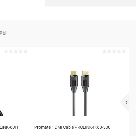
АРЫ
DLINK-60H
Promate HDMI Cable PROLINK4K60-500
P