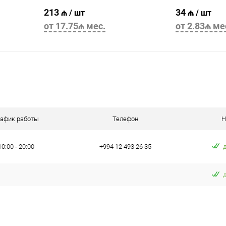
213 ₼
34 ₼
/ шт
/ шт
от 17.75₼ мес.
от 2.83₼ ме
В корзину
рафик работы
Телефон
Н
10:00 - 20:00
+994 12 493 26 35