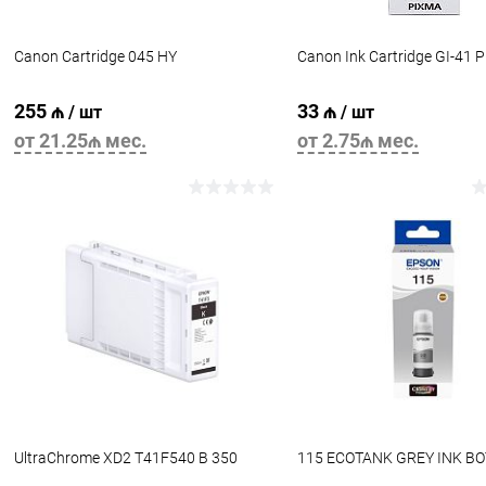
Canon Cartridge 045 HY
Canon Ink Cartridge GI-41
255 ₼
33 ₼
/ шт
/ шт
от 21.25₼ мес.
от 2.75₼ мес.
В корзину
В корзину
UltraChrome XD2 T41F540 B 350
115 ECOTANK GREY INK BO