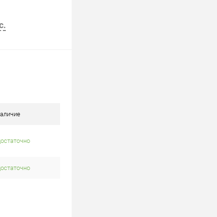
с.
В корзину
аличие
достаточно
достаточно