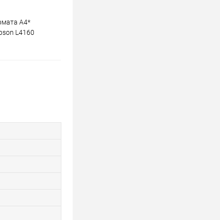
рмата A4*
pson L4160