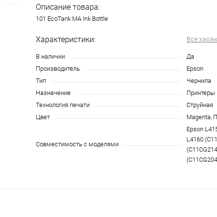
Описание товара:
101 EcoTank MA Ink Bottle
Характеристики:
Все хара
В наличии
Да
Производитель
Epson
Тип
Чернила
Назначение
Принтеры
Технология печати
Струйная
Цвет
Magenta, 
Epson L41
L4160 (C1
Совместимость с моделями
(C11CG214
(C11CG204