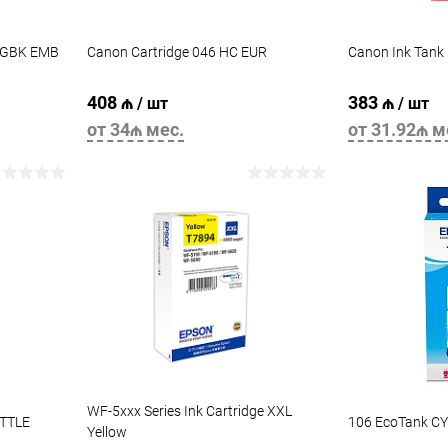
 PGBK EMB
Canon Cartridge 046 HC EUR
Canon Ink Tank
408 ₼
383 ₼
/ шт
/ шт
от 34₼ мес.
от 31.92₼ м
В корзину
WF-5xxx Series Ink Cartridge XXL
TTLE
106 EcoTank CY 
Yellow