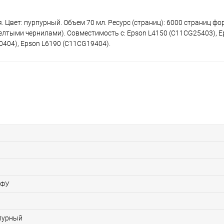
. Цвет: пурпурный. Объем 70 мл. Ресурс (страниц): 6000 страниц фо
елтыми чернилами). Совместимость с: Epson L4150 (C11CG25403), E
0404), Epson L6190 (C11CG19404).
МФУ
пурный