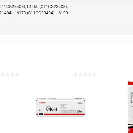
(C11CG25403), L4160 (C11CG23403),
21404), L6170 (C11CG20404), L6190