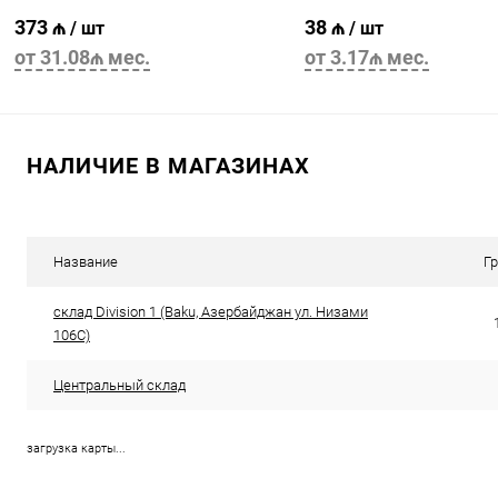
373 ₼
38 ₼
/ шт
/ шт
от 31.08₼ мес.
от 3.17₼ мес.
В корзину
В корзину
НАЛИЧИЕ В МАГАЗИНАХ
Название
Г
склад Division 1 (Baku, Азербайджан ул. Низами
106C)
Центральный склад
загрузка карты...