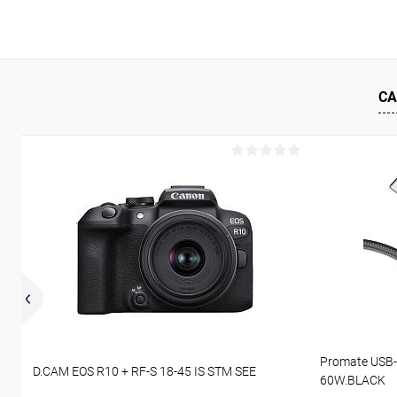
СА
Promate USB-
D.CAM EOS R10 + RF-S 18-45 IS STM SEE
60W.BLACK