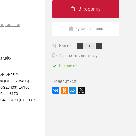
В корзину
ктеристики
Купить в 1 клик
Кол-во:
Рассчитать доставку
 и МФУ
В наличии
Пурпурный
50 (C11CG25403),
Поделиться
1CG23403), L6160
04), L6170
04), L6190 (C11CG19