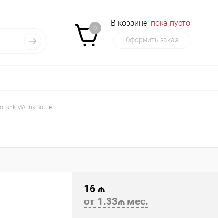
В корзине
пока пусто
0
Оформить заказ
oTank MA Ink Bottle
16 ₼
от 1.33₼ мес.