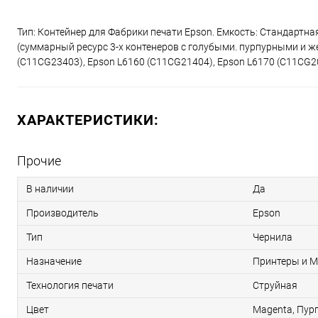
Тип: Контейнер для Фабрики печати Epson. Емкость: Стандартная
(суммарный ресурс 3-х контенеров с голубыми. пурпурными и ж
(C11CG23403), Epson L6160 (C11CG21404), Epson L6170 (C11CG2
ХАРАКТЕРИСТИКИ:
Прочие
В наличии
Да
Производитель
Epson
Тип
Чернила
Назначение
Принтеры и 
Технология печати
Струйная
Цвет
Magenta, Пур