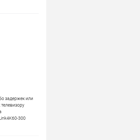
ибо задержек или
 телевизору
а
Link4K60-300