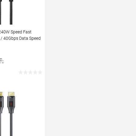
240W Speed Fast
 / 40Gbps Data Speed
M
с.
В корзину