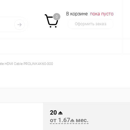
В корзине
пока пусто
0
Оформить заказ
te HDMI Cable PROLINK4K60-300
20 ₼
от 1.67₼ мес.