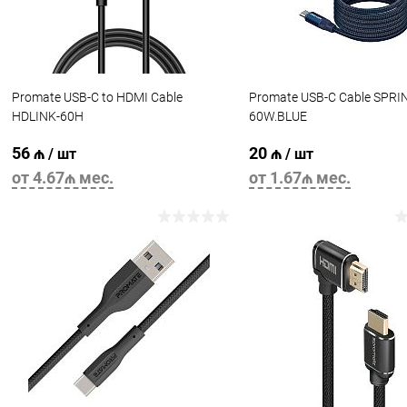
Promate USB-C to HDMI Cable
Promate USB-C Cable SPRI
HDLINK-60H
60W.BLUE
56 ₼
20 ₼
/ шт
/ шт
от 4.67₼ мес.
от 1.67₼ мес.
В корзину
В корзину