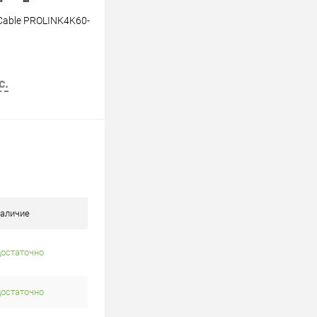
Cable PROLINK4K60-
с.
В корзину
аличие
достаточно
достаточно