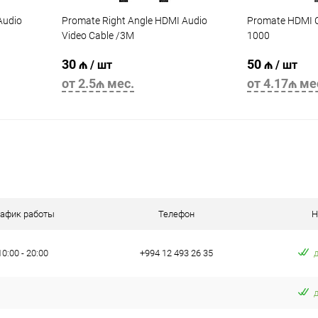
Audio
Promate Right Angle HDMI Audio
Promate HDMI 
Video Cable /3M
1000
30 ₼
50 ₼
/ шт
/ шт
от 2.5₼ мес.
от 4.17₼ ме
В корзину
рафик работы
Телефон
Н
10:00 - 20:00
+994 12 493 26 35