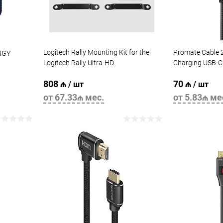
Logitech Rally Mounting Kit for the
Promate Cable 
NGY
Logitech Rally Ultra-HD
Charging USB-C
ConferenceCam - N/A - N/A - N/A -
/ 8K@60Hz / 2
808 ₼
70 ₼
WW - M
/ шт
/ шт
от 67.33₼ мес.
от 5.83₼ ме
В корзину