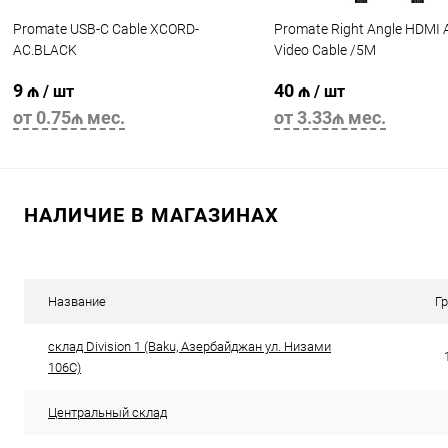
Promate USB-C Cable XCORD-
Promate Right Angle HDMI 
AC.BLACK
Video Cable /5M
9 ₼
40 ₼
/ шт
/ шт
от 0.75₼ мес.
от 3.33₼ мес.
В корзину
В корзину
НАЛИЧИЕ В МАГАЗИНАХ
Название
Г
склад Division 1 (Baku, Азербайджан ул. Низами
106C)
Центральный склад