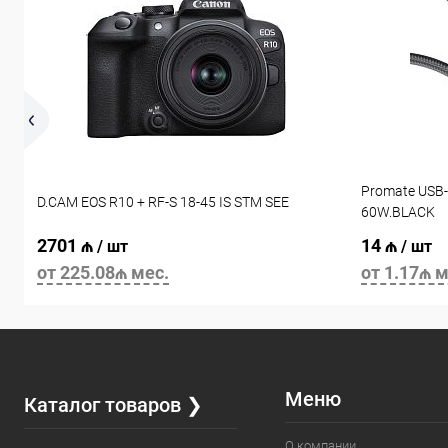
Promate USB-
D.CAM EOS R10 + RF-S 18-45 IS STM SEE
60W.BLACK
2701 ₼
14 ₼
/ шт
/ шт
от 225.08₼ мес.
от 1.17₼ м
Меню
Каталог товаров ❯
О компании