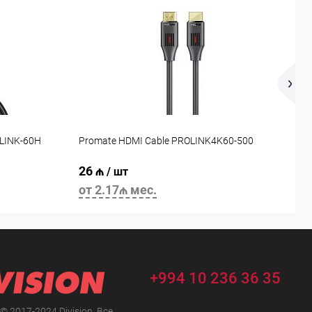
DLINK-60H
Promate HDMI Cable PROLINK4K60-500
P
26 ₼
2
/ шт
от 2.17₼ мес.
о
+994 10 236 36 35
 © 2017-2024 Division. Все