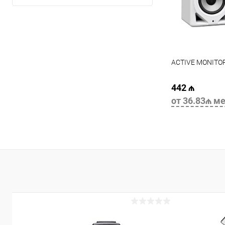
ACTIVE MONITOR
442 ₼
от 36.83₼ ме
В 