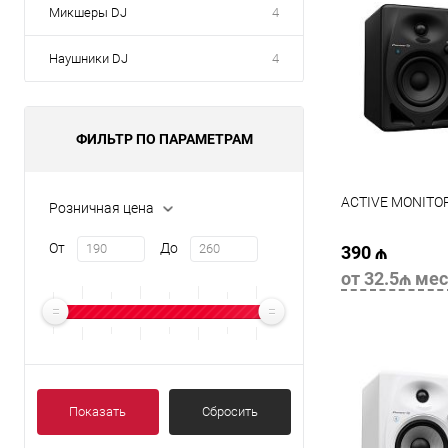
Микшеры DJ
4
Наушники DJ
4
ФИЛЬТР ПО ПАРАМЕТРАМ
ACTIVE MONITO
Розничная цена
От
До
390 ₼
от 32.5₼ мес
В 
Показать
Сбросить