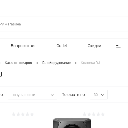
Вопрос ответ
Outlet
Скидки
•
•
•
Каталог товаров
DJ оборудование
Колонки DJ
J
о:
Показать по:
популярности
30