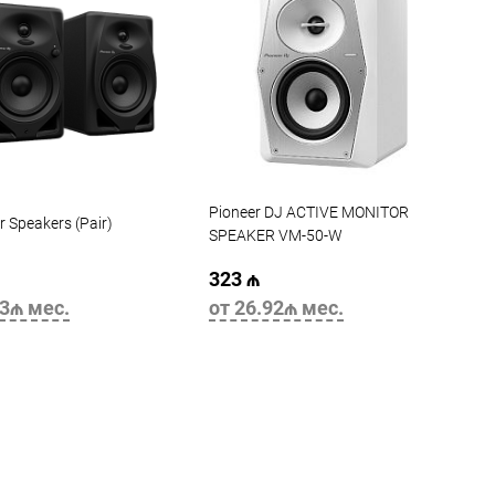
Pioneer DJ ACTIVE MONITOR
r Speakers (Pair)
SPEAKER VM-50-W
323 ₼
83₼ мес.
от 26.92₼ мес.
В корзину
В корзину