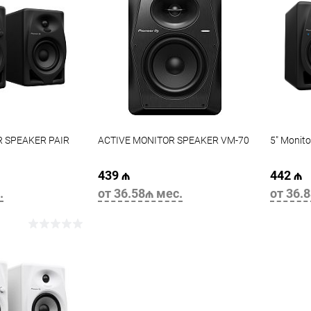
R SPEAKER PAIR
ACTIVE MONITOR SPEAKER VM-70
5" Monito
439 ₼
442 ₼
.
от 36.58₼ мес.
от 36.
корзину
В корзину