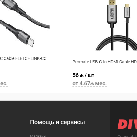
C Cable FLETCHLINK-CC
Promate USB-C to HDMI Cable H
56 ₼
/ шт
ес.
от 4.67₼ мес.
Помощь и сервисы
Магазин
Copyright