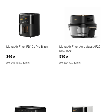
Mova Air Fryer FD10s Pro Black
Mova Air Fryer Aeroglass AF20
Pro-Black
346 ₼
510 ₼
от 28.83₼ мес.
от 42.5₼ мес.