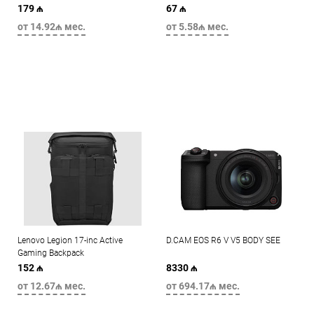
179 ₼
67 ₼
от 14.92₼ мес.
от 5.58₼ мес.
Lenovo Legion 17-inc Active
D.CAM EOS R6 V V5 BODY SEE
Gaming Backpack
152 ₼
8330 ₼
от 12.67₼ мес.
от 694.17₼ мес.