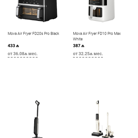
Mova Air Fryer FD20s Pro Black
Mova Air Fryer FD10 Pro Max
White
433 ₼
387 ₼
от 36.08₼ мес.
от 32.25₼ мес.