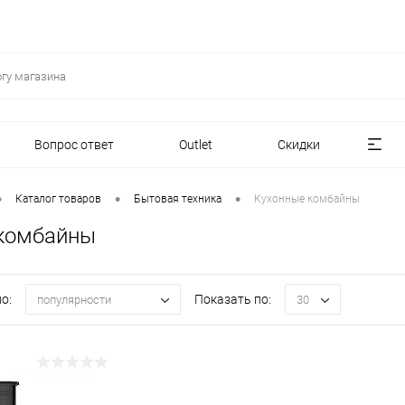
Вопрос ответ
Outlet
Скидки
•
•
•
Каталог товаров
Бытовая техника
Кухонные комбайны
комбайны
о:
Показать по:
популярности
30