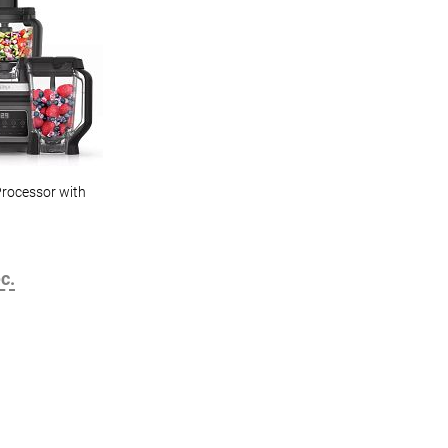
Processor with
с.
корзину