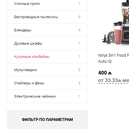
Уличные грили
1
Беспроводные пылесосы
9
Блендеры
4
Духовые шкафы
1
Ninja 3in1 Food 
Кухонные комбайны
1
Auto IQ
Мультиварки
5
400 ₼
от 33.33₼ ме
Стайлеры и фены
3
Электрические чайники
1
В 
ФИЛЬТР ПО ПАРАМЕТРАМ