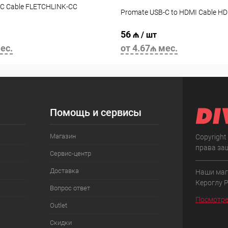
C Cable FLETCHLINK-CC
Promate USB-C to HDMI Cable H
56 ₼
/ шт
ес.
от 4.67₼ мес.
Помощь и сервисы
Магазин
Copyright
права за
Сервис-центр
Доставка
Наши маг
Кероглу 
Вопрос ответ
Посмотре
Outlet
Скидки