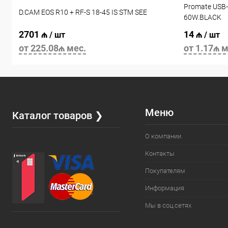
Promate USB-
D.CAM EOS R10 + RF-S 18-45 IS STM SEE
60W.BLACK
2701 ₼
14 ₼
/ шт
/ шт
от 225.08₼ мес.
от 1.17₼ м
Меню
Каталог товаров ❯
О компании
Контакты
Покупателям
Информация
Мы в соц.сетях