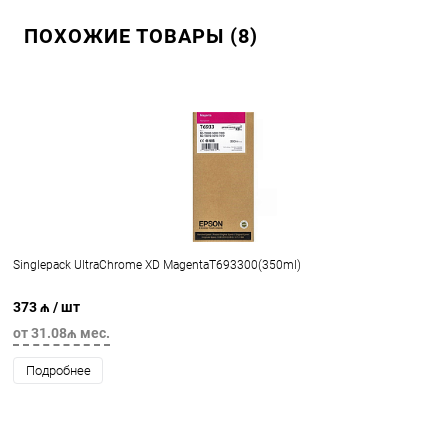
ПОХОЖИЕ ТОВАРЫ (8)
Singlepack UltraChrome XD MagentaT693300(350ml)
373 ₼
/ шт
от 31.08₼ мес.
Подробнее