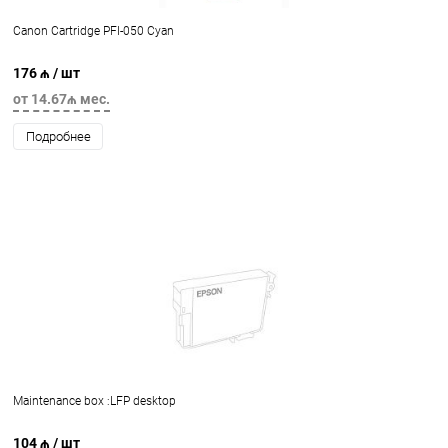
Canon Cartridge PFI-050 Cyan
176 ₼
/ шт
от 14.67₼ мес.
Подробнее
Maintenance box :LFP desktop
104 ₼
/ шт