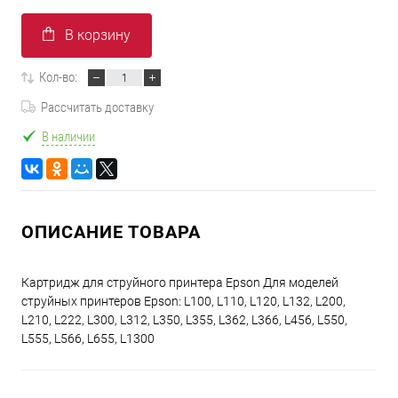
В корзину
Кол-во:
Рассчитать доставку
В наличии
ОПИСАНИЕ ТОВАРА
Картридж для струйного принтера Epson Для моделей
струйных принтеров Epson: L100, L110, L120, L132, L200,
L210, L222, L300, L312, L350, L355, L362, L366, L456, L550,
L555, L566, L655, L1300