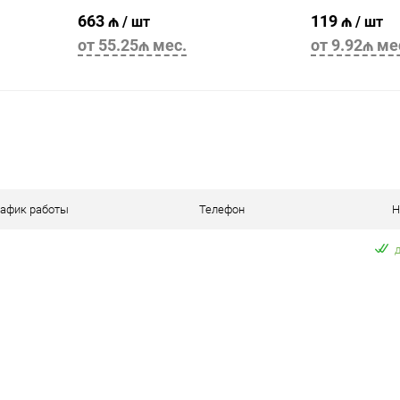
663 ₼
119 ₼
/ шт
/ шт
от 55.25₼ мес.
от 9.92₼ ме
В корзину
рафик работы
Телефон
Н