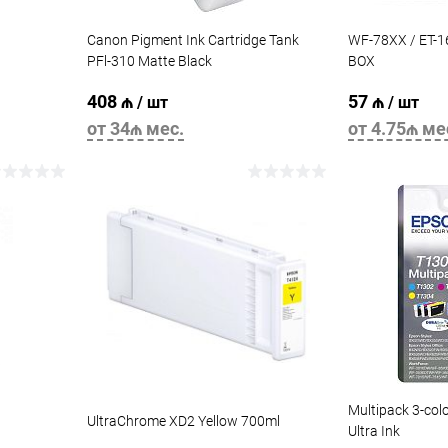
Canon Pigment Ink Cartridge Tank
WF-78XX / ET
PFl-310 Matte Black
BOX
408 ₼
57 ₼
/ шт
/ шт
от 34₼ мес.
от 4.75₼ ме
В корзину
Multipack 3-col
UltraChrome XD2 Yellow 700ml
Ultra Ink