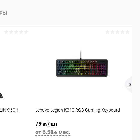
АРЫ
DLINK-60H
Lenovo Legion K310 RGB Gaming Keyboard
M
79 ₼
8
/ шт
от 6.58₼ мес.
о