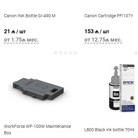
Canon INK Bottle GI-490 M
Canon Cartridge PFI107Y
21 ₼
153 ₼
/ шт
/ шт
от 1.75₼ мес.
от 12.75₼ мес.
В корзину
В корзину
WorkForce WF-100W Maintenance
L800 Black ink bottle 70ml
Box