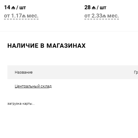
14 ₼
28 ₼
/ шт
/ шт
от 1.17₼ мес.
от 2.33₼ мес.
В корзину
В корзину
НАЛИЧИЕ В МАГАЗИНАХ
Название
Г
Центральный склад
загрузка карты...