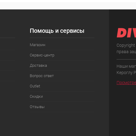
Помощь и сервисы
Магазин
Copyright
права за
Сервис-центр
Доставка
Наши маг
Кероглу 
Вопрос ответ
Посмотре
Outlet
Скидки
Отзывы