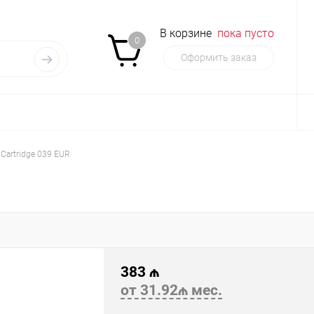
В корзине
пока пусто
0
Оформить заказ
Cartridge 039 EUR
383 ₼
от 31.92₼ мес.