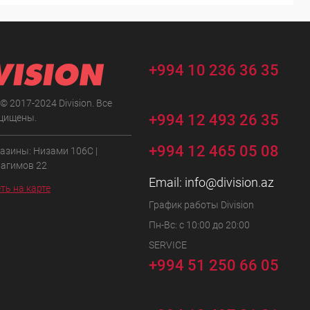
+994 10 236 36 35
 © 2017-2024 Division. Все
+994 12 493 26 35
щищены.
+994 12 465 05 08
азины: Низами 106C |
Рагимов 22
Email:
info@division.az
ть на карте
График работы Division
Пн-Вс: с 10:00 до 20:00
SERVICE
+994 51 250 66 05