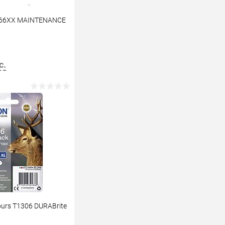
-166XX MAINTENANCE
с.
В корзину
ours T1306 DURABrite