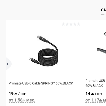
СА
Promate USB-
Promate USB-C Cable SPRINGY 60W.BLACK
60W.BLACK
19 ₼
14 ₼
/ шт
/ шт
от 1.58₼ мес.
от 1.17₼ м