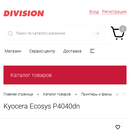
Вход
Регистрация
0
Магазин
Сервис-центр
Доставка
Каталог товаров
•
•
•
Главная страница
Каталог товаров
Принтеры и факсы
Лаз
Kyocera Ecosys P4040dn