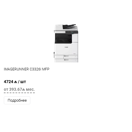
IMAGERUNNER C3326I MFP
4724 ₼
/ шт
от 393.67₼ мес.
Подробнее