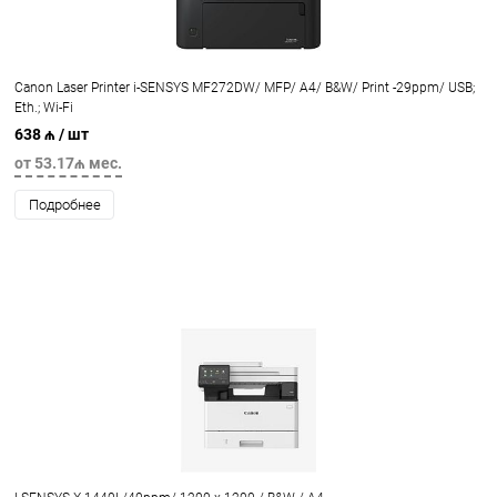
Canon Laser Printer i-SENSYS MF272DW/ MFP/ A4/ B&W/ Print -29ppm/ USB;
Eth.; Wi-Fi
638 ₼
/ шт
от 53.17₼ мес.
Подробнее