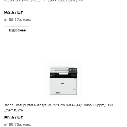
I-SENSYS X 1440I /40ppm/ 1200 x 1200 / B&W / A4
662 ₼
/ шт
от 55.17₼ мес.
Подробнее
Canon Laser printer i-Sensys MF752Cdw /MFP/ A4/ Color/ 33ppm/ USB,
Ethernet, Wi-Fi
969 ₼
/ шт
от 80.75₼ мес.