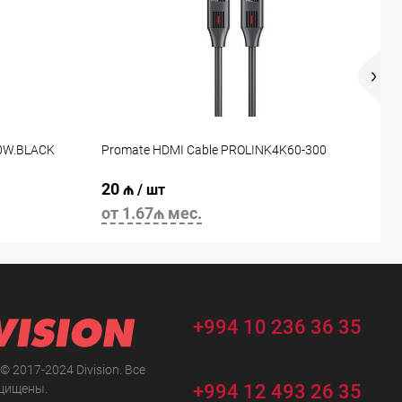
L
60W.BLACK
Promate HDMI Cable PROLINK4K60-300
G
20 ₼
7
/ шт
от 1.67₼ мес.
о
+994 10 236 36 35
 © 2017-2024 Division. Все
+994 12 493 26 35
щищены.