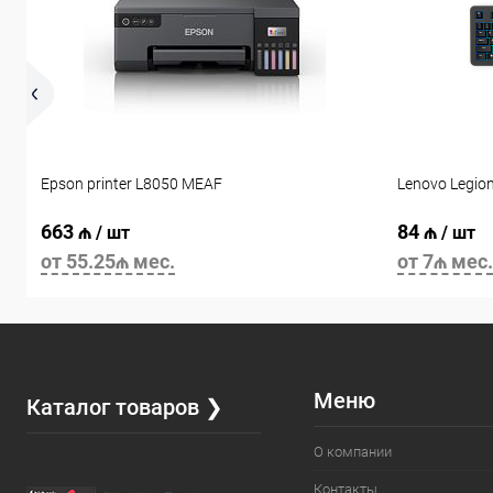
Epson printer L8050 MEAF
Lenovo Legio
663 ₼
84 ₼
/ шт
/ шт
от 55.25₼ мес.
от 7₼ мес.
Меню
Каталог товаров ❯
О компании
Контакты