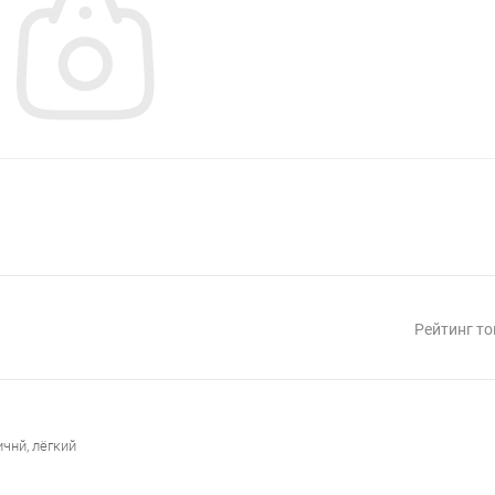
Рейтинг то
чнй, лёгкий