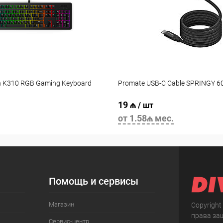
n K310 RGB Gaming Keyboard
Promate USB-C Cable SPRINGY 
19 ₼
/ шт
от 1.58₼ мес.
Помощь и сервисы
Магазин
Copyright
права за
Сервис-центр