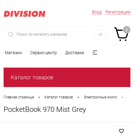
Вход
Регистрация
0
Магазин
Сервис-центр
Доставка
Каталог товаров
•
•
•
Главная страница
Каталог товаров
Электронные книги
Poc
PocketBook 970 Mist Grey