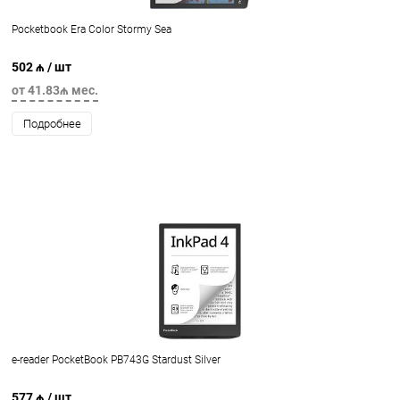
Pocketbook Era Color Stormy Sea
502 ₼
/ шт
от 41.83₼ мес.
Подробнее
e-reader PocketBook PB743G Stardust Silver
577 ₼
/ шт