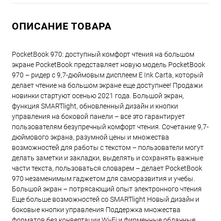
ОПИСАНИЕ ТОВАРА
PocketBook 970: доступный комфорт чтения на большом
экране PocketBook представляет новую модель PocketBook
970 – ридер с 9,7-дюймовым дисплеем E Ink Carta, который
делает чтение на большом экране еще доступнее! Продажи
новинки стартуют осенью 2021 года. Большой экран,
функция SMARTlight, обновленный дизайн и кнопки
управления на боковой панели – все это гарантирует
пользователям безупречный комфорт чтения. Сочетание 9,7-
дюймового экрана, разумной цены и множества
возможностей для работы с текстом – пользователи могут
делать заметки и закладки, выделять и сохранять важные
части текста, пользоваться словарем – делает PocketBook
970 незаменимым гаджетом для саморазвития и учебы.
Большой экран – потрясающий опыт электронного чтения
Еще больше возможностей со SMARTlight Новый дизайн и
боковые кнопки управления Поддержка множества
форматов без конвертации Wi-Fi и фирменные облачные