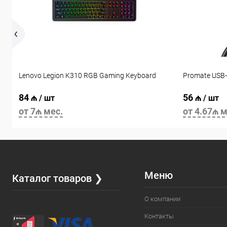
Lenovo Legion K310 RGB Gaming Keyboard
Promate USB-
84 ₼
56 ₼
/ шт
/ шт
от 7₼ мес.
от 4.67₼ м
Меню
Каталог товаров ❯
О компании
Контакты