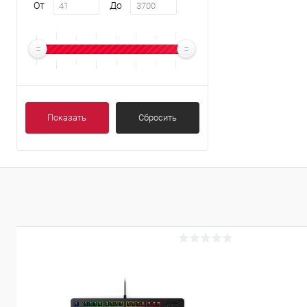
От
До
Показать
Сбросить