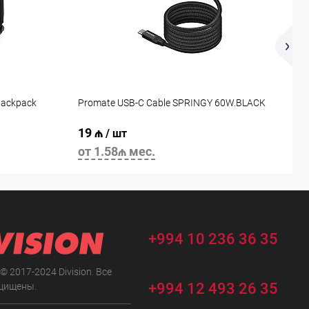
 Backpack
Promate USB-C Cable SPRINGY 60W.BLACK
P
19 ₼
2
/ шт
от 1.58₼ мес.
о
+994 10 236 36 35
 © 2017-2024 Division. Все
+994 12 493 26 35
щищены.