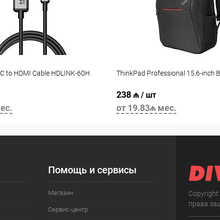
C to HDMI Cable HDLINK-60H
ThinkPad Professional 15.6-inch
238 ₼
/ шт
ес.
от 19.83₼ мес.
Помощь и сервисы
Магазин
Copyright
права за
Сервис-центр