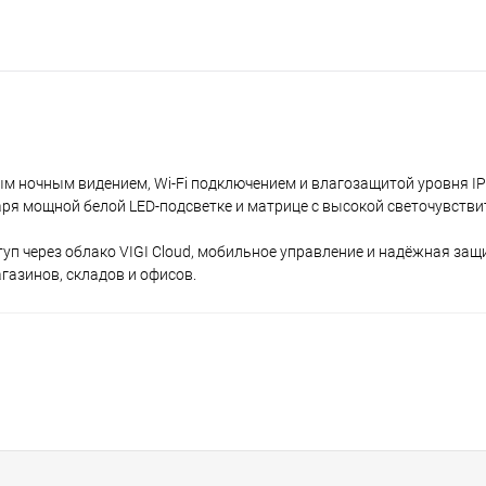
ным ночным видением, Wi-Fi подключением и влагозащитой уровня I
аря мощной белой LED-подсветке и матрице с высокой светочувств
туп через облако VIGI Cloud, мобильное управление и надёжная за
газинов, складов и офисов.