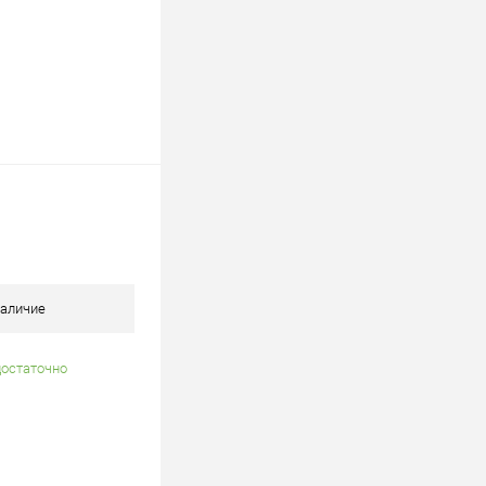
аличие
достаточно