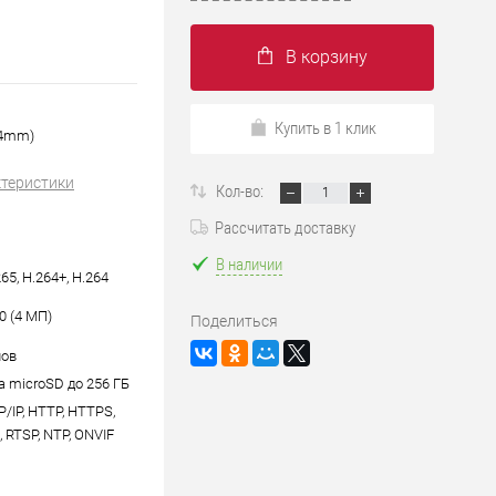
В корзину
Купить в 1 клик
W(4mm)
ктеристики
Кол-во:
Рассчитать доставку
В наличии
265, H.264+, H.264
0 (4 МП)
Поделиться
лов
 microSD до 256 ГБ
P/IP, HTTP, HTTPS,
 RTSP, NTP, ONVIF