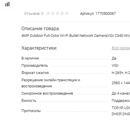
Отзывов: 0
Артикул:
1770500067
Описание товара:
4MP Outdoor Full-Color Wi-Fi Bullet Network CameraVIGI C340-
Характеристики:
Все хара
В наличии
Да
Производитель
VIGI
Формат сжатия
H.265+, H.
Разрешение онлайн‑трансляции и
2560 × 144
воспроизведения
Синхронное воспроизведение
До 4 кана
Ёмкость
Поддержка
TCP/IP, UD
Протоколы
DHCP, DNS,