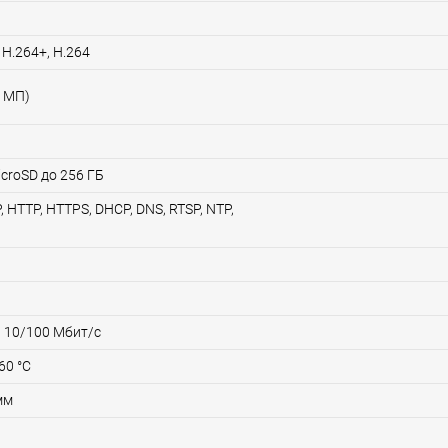
 H.264+, H.264
4 МП)
croSD до 256 ГБ
, HTTP, HTTPS, DHCP, DNS, RTSP, NTP,
t 10/100 Мбит/с
60 °C
мм