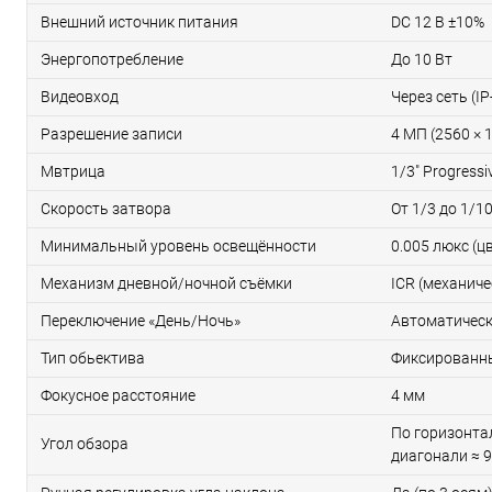
Внешний источник питания
DC 12 В ±10%
Энергопотребление
До 10 Вт
Видеовход
Через сеть (IP
Разрешение записи
4 МП (2560 × 
Мвтрица
1/3" Progress
Скорость затвора
От 1/3 до 1/1
Минимальный уровень освещённости
0.005 люкс (ц
Механизм дневной/ночной съёмки
ICR (механич
Переключение «День/Ночь»
Автоматическ
Тип обьектива
Фиксированн
Фокусное расстояние
4 мм
По горизонтал
Угол обзора
диагонали ≈ 9