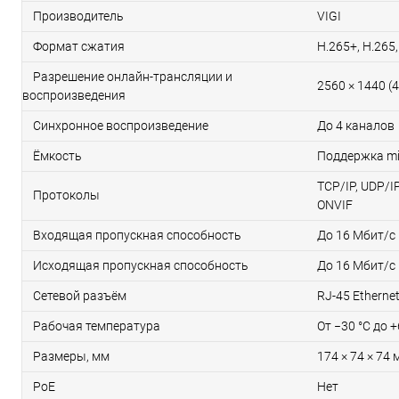
Производитель
VIGI
Формат сжатия
H.265+, H.265,
Разрешение онлайн‑трансляции и
2560 × 1440 (
воспроизведения
Синхронное воспроизведение
До 4 каналов
Ёмкость
Поддержка mi
TCP/IP, UDP/IP
Протоколы
ONVIF
Входящая пропускная способность
До 16 Мбит/с
Исходящая пропускная способность
До 16 Мбит/с
Сетевой разъём
RJ-45 Etherne
Рабочая температура
От −30 °C до +
Размеры, мм
174 × 74 × 74 
PoE
Нет