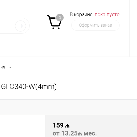
В корзине
пока пусто
0
Оформить заказ
•
ния
aVIGI C340-W(4mm)
159 ₼
от 13.25₼ мес.