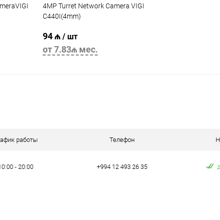
meraVIGI
4MP Turret Network Camera VIGI
C440I(4mm)
94 ₼
/ шт
от 7.83₼ мес.
В корзину
рафик работы
Телефон
Н
10:00 - 20:00
+994 12 493 26 35