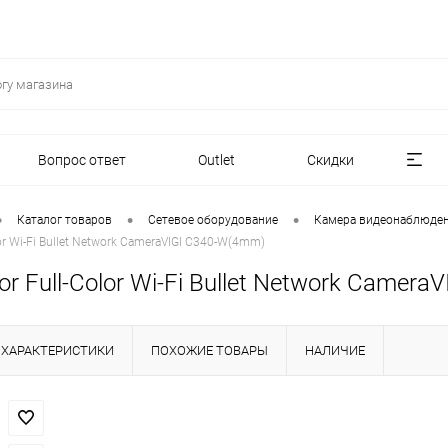
Вопрос ответ
Outlet
Скидки
•
•
•
Каталог товаров
Сетевое оборудование
Камера видеонаблюде
or Wi-Fi Bullet Network CameraVIGI C340-W(4mm)
r Full-Color Wi-Fi Bullet Network Camer
ХАРАКТЕРИСТИКИ
ПОХОЖИЕ ТОВАРЫ
НАЛИЧИЕ