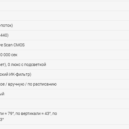
-поток)
1440)
ive Scan CMOS
00 000 сек
вет), 0 люкс с подсветкой
еский ИК-фильтр)
ое / вручную / по расписанию
ый
и ≈ 79°, по вертикали ≈ 43°, по
3°