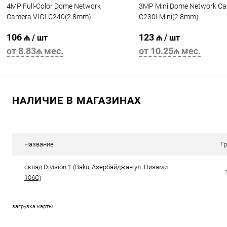
4MP Full-Color Dome Network
3MP Mini Dome Network Ca
Camera VIGI C240(2.8mm)
C230I Mini(2.8mm)
106 ₼
123 ₼
/ шт
/ шт
от 8.83₼ мес.
от 10.25₼ мес.
В корзину
В корзину
НАЛИЧИЕ В МАГАЗИНАХ
Название
Г
склад Division 1 (Baku, Азербайджан ул. Низами
106C)
загрузка карты...