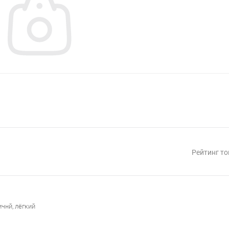
Рейтинг то
чнй, лёгкий