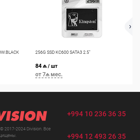
P
60W.BLACK
256G SSD KC600 SATA3 2.5"
6
84 ₼
1
/ шт
от 7₼ мес.
о
+994 10 236 36 35
 © 2017-2024 Division. Все
+994 12 493 26 35
щищены.