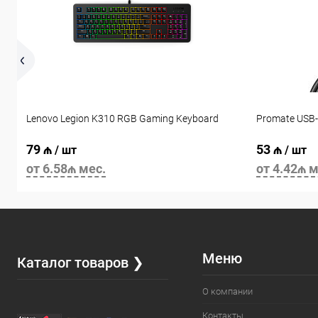
Lenovo Legion K310 RGB Gaming Keyboard
Promate USB-
79 ₼
53 ₼
/ шт
/ шт
от 6.58₼ мес.
от 4.42₼ м
Меню
Каталог товаров ❯
О компании
Контакты