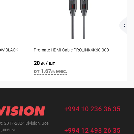
L
60W.BLACK
Promate HDMI Cable PROLINK4K60-300
G
20 ₼
7
/ шт
от 1.67₼ мес.
о
+994 10 236 36 35
 © 2017-2024 Division. Все
+994 12 493 26 35
щищены.