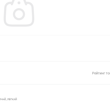
Рейтинг то
чнй, лёгкий