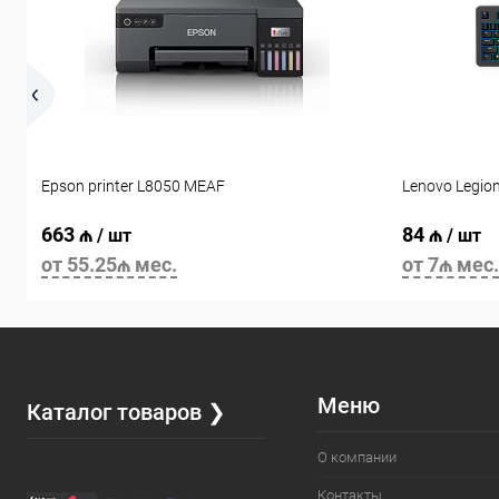
Epson printer L8050 MEAF
Lenovo Legio
663 ₼
84 ₼
/ шт
/ шт
от 55.25₼ мес.
от 7₼ мес.
Меню
Каталог товаров ❯
О компании
Контакты