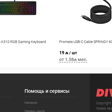
n K310 RGB Gaming Keyboard
Promate USB-C Cable SPRINGY 
19 ₼
/ шт
от 1.58₼ мес.
Помощь и сервисы
Магазин
Copyright
права за
Сервис-центр