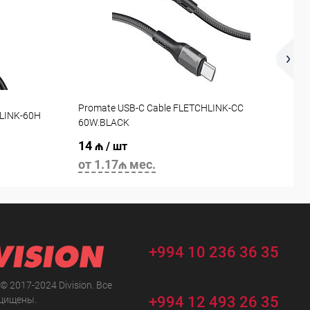
Promate USB-C Cable FLETCHLINK-CC
DLINK-60H
P
60W.BLACK
14 ₼
1
/ шт
от 1.17₼ мес.
о
+994 10 236 36 35
 © 2017-2024 Division. Все
+994 12 493 26 35
щищены.