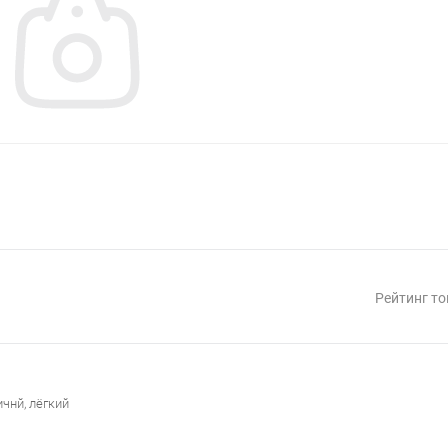
Рейтинг то
чнй, лёгкий