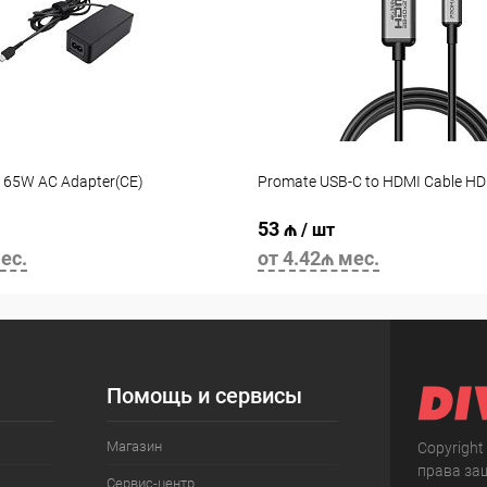
 65W AC Adapter(CE)
Promate USB-C to HDMI Cable H
53 ₼
/ шт
ес.
от 4.42₼ мес.
Помощь и сервисы
Магазин
Copyright
права за
Сервис-центр