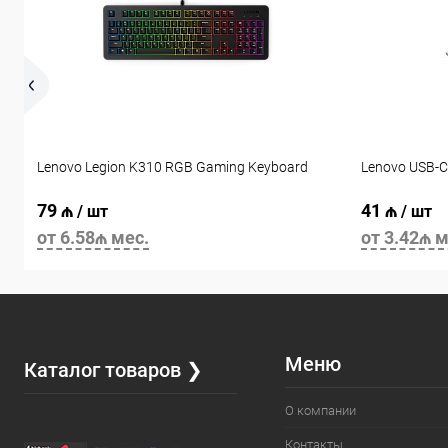
Lenovo Legion K310 RGB Gaming Keyboard
Lenovo USB-C
79 ₼
41 ₼
/ шт
/ шт
от 6.58₼ мес.
от 3.42₼ м
Меню
Каталог товаров ❯
О компании
Контакты