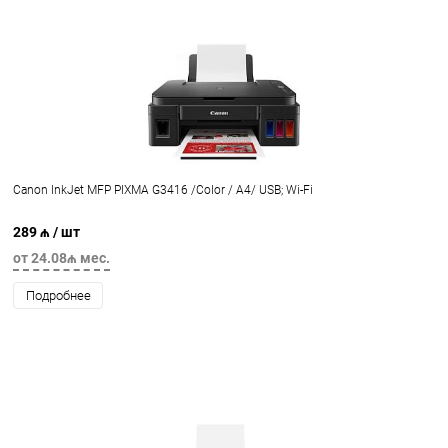
Canon InkJet MFP PIXMA G3416 /Color / A4/ USB; Wi-Fi
289 ₼
/ шт
от 24.08₼ мес.
Подробнее