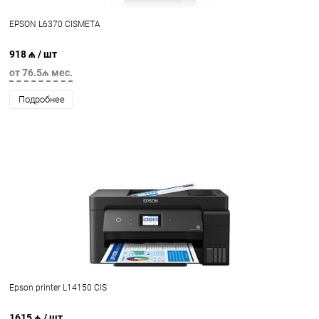
EPSON L6370 CISMETA
918 ₼
/ шт
от 76.5₼ мес.
Подробнее
Epson printer L14150 CIS
1615 ₼
/ шт