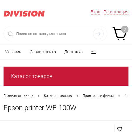
Вход
Регистрация
0
Магазин
Сервис-центр
Доставка
Каталог товаров
•
•
•
Главная страница
Каталог товаров
Принтеры и факсы
Стр
Epson printer WF-100W