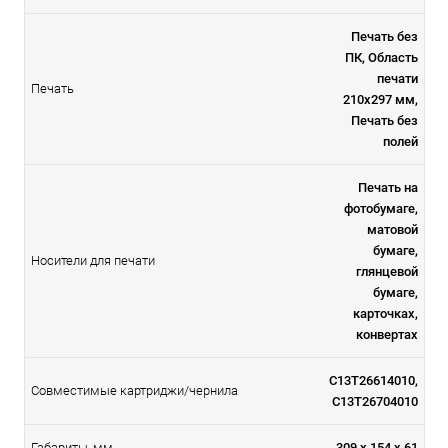
Печать без
ПК, Область
печати
Печать
210x297 мм,
Печать без
полей
Печать на
фотобумаге,
матовой
бумаге,
Носители для печати
глянцевой
бумаге,
карточках,
конвертах
C13T26614010,
Совместимые картриджи/чернила
C13T26704010
Габариты, мм
309 х 154 х 61