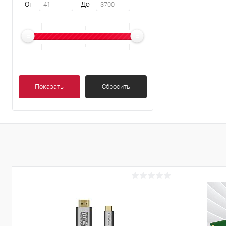
От
До
Показать
Сбросить