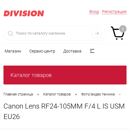
Вход
Регистрация
0
Магазин
Сервис-центр
Доставка
Каталог товаров
•
•
•
Главная страница
Каталог товаров
Фото/видео техника
Ли
Canon Lens RF24-105MM F/4 L IS USM
EU26