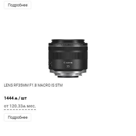
Подробнее
LENS RF35MM F1.8 MACRO IS STM
1444 ₼
/ шт
от 120.33₼ мес.
Подробнее